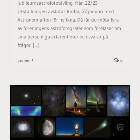
jubileumsastrofototävling. från 22/23.
Utställningen avslutas lördag 27 januari med
Astronomiafton för nyfikna. Då får du möta fyra
av föreningens astrofotografer som föreläser om
sina personliga erfarenheter och svarar på
frågor. [...]
Läs mer
0