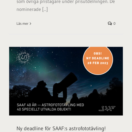
som övriga pristagare under prisutdelningen. De
nominerade [...]
Läs mer
0
Ny deadline för SAAF:s astrofototävling!