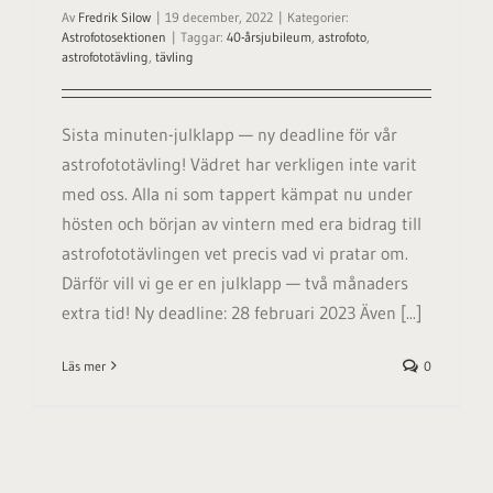
Av
Fredrik Silow
|
19 december, 2022
|
Kategorier:
Astrofotosektionen
|
Taggar:
40-årsjubileum
,
astrofoto
,
astrofototävling
,
tävling
Sista minuten-julklapp — ny deadline för vår
astrofototävling! Vädret har verkligen inte varit
med oss. Alla ni som tappert kämpat nu under
hösten och början av vintern med era bidrag till
astrofototävlingen vet precis vad vi pratar om.
Därför vill vi ge er en julklapp — två månaders
extra tid! Ny deadline: 28 februari 2023 Även [...]
Läs mer
0