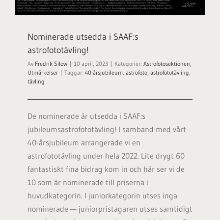
Nominerade utsedda i SAAF:s
astrofototävling!
Av
Fredrik Silow
|
10 april, 2023
|
Kategorier:
Astrofotosektionen
,
Utmärkelser
|
Taggar:
40-årsjubileum
,
astrofoto
,
astrofototävling
,
tävling
De nominerade är utsedda i SAAF:s
jubileumsastrofototävling! I samband med vårt
40-årsjubileum arrangerade vi en
astrofototävling under hela 2022. Lite drygt 60
fantastiskt fina bidrag kom in och här ser vi de
10 som är nominerade till priserna i
huvudkategorin. I juniorkategorin utses inga
nominerade — juniorpristagaren utses samtidigt