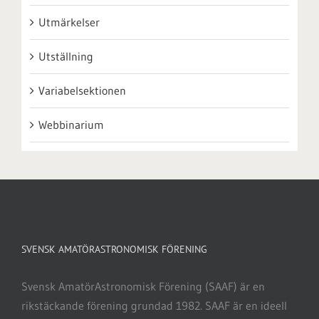
Utmärkelser
Utställning
Variabelsektionen
Webbinarium
SVENSK AMATÖRASTRONOMISK FÖRENING
Svensk AmatörAstronomisk Förening (SAAF) är en
rikstäckande förening grundad 1982. SAAF är en ideell