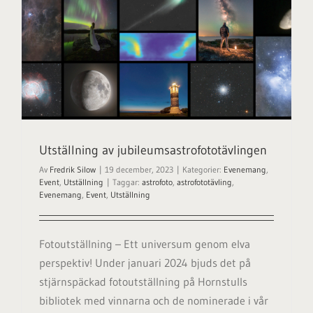
Utställning av jubileumsastrofototävlingen
Av
Fredrik Silow
|
19 december, 2023
|
Kategorier:
Evenemang
,
Event
,
Utställning
|
Taggar:
astrofoto
,
astrofototävling
,
Evenemang
,
Event
,
Utställning
Fotoutställning – Ett universum genom elva
perspektiv! Under januari 2024 bjuds det på
stjärnspäckad fotoutställning på Hornstulls
bibliotek med vinnarna och de nominerade i vår