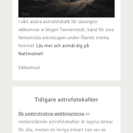
I vårt andra astrofotokafé för säsongen
välkomnar vi Jörgen Tannerstedt, känd för sina
fantastiska astroscapes under Ölands mörka
himmel.
Läs mer och anmäl dig på
Nattmolnet!
Välkomna!
Tidigare astrofotokaféer
De understrukna webbinarierna
av
nedanstående astrofotokaféer är öppna länkar
för alla, medan de övriga enbart kan ses av