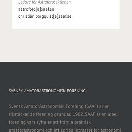
Ledare för Astrofotosektionen
astrofoto[a]saaf.se
christian.bergquist[a]saaf.se
SVENSK AMATÖRASTRONOMISK FÖRENING
Svensk AmatörAstronomisk Förening (SAAF) är en
rikstäckande förening grundad 1982. SAAF är en ideell
förening vars syfte är att främja praktisk
amatörastronomi och att sprida intresset för astronomi