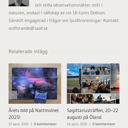
och stilla observationsnätter mitt i
naturen, endast i sällskap av sin 16-tums Dobson.
Särskilt engagerad i frågor om ljusföroreningar. Kontakt:
ordforande@saaf.se
Relaterade inlägg
Årets bild på Nattmolnet
Sagittariusträffen, 20–22
V
2025!
augusti på Öland
ö
n
17 april, 2026
|
0 kommentarer
16 april, 2026
|
0 kommentarer