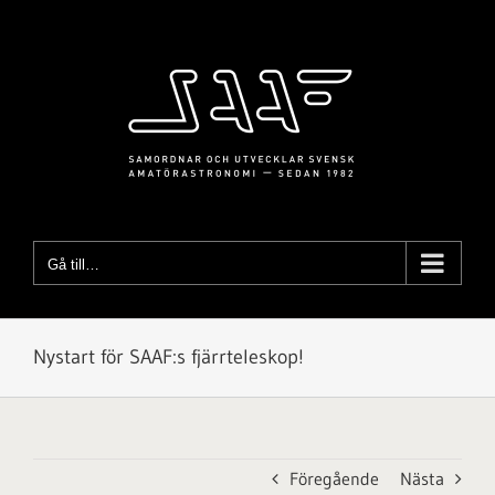
Fortsätt
till
innehållet
Gå till…
Nystart för SAAF:s fjärrteleskop!
Föregående
Nästa