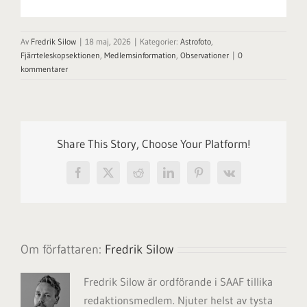
Av
Fredrik Silow
|
18 maj, 2026
|
Kategorier:
Astrofoto
,
Fjärrteleskopsektionen
,
Medlemsinformation
,
Observationer
|
0
kommentarer
Share This Story, Choose Your Platform!
Facebook
X
Reddit
LinkedIn
Pinterest
Vk
Om författaren:
Fredrik Silow
Fredrik Silow är ordförande i SAAF tillika
redaktionsmedlem. Njuter helst av tysta