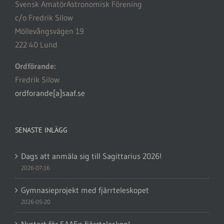
Svensk AmatörAstronomisk Förening
c/o Fredrik Silow
Möllevångsvägen 19
222 40 Lund
Ordförande:
Fredrik Silow
ordforande[a]saaf.se
SENASTE INLÄGG
Dags att anmäla sig till Sagittarius 2026!
2026-07-16
Gymnasieprojekt med fjärrteleskopet
2026-05-20
Nystart för SAAF:s fjärrteleskop!