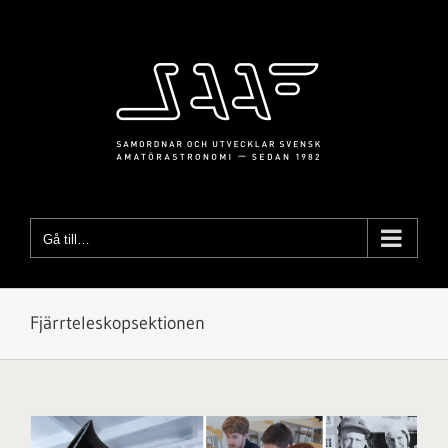
Fortsätt
till
innehållet
Gå till…
Fjärrteleskopsektionen