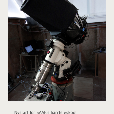
Nystart för SAAF:s fjärrteleskop!