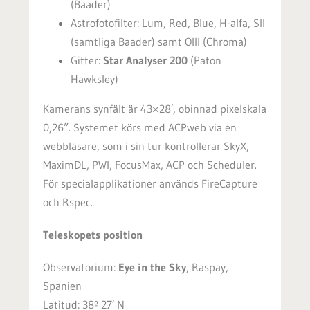
(Baader)
Astrofotofilter: Lum, Red, Blue, H-alfa, SII
(samtliga Baader) samt OIII (Chroma)
Gitter:
Star Analyser 200
(Paton
Hawksley)
Kamerans synfält är 43×28′, obinnad pixelskala
0,26”. Systemet körs med ACPweb via en
webbläsare, som i sin tur kontrollerar SkyX,
MaximDL, PWI, FocusMax, ACP och Scheduler.
För specialapplikationer används FireCapture
och Rspec.
Teleskopets position
Observatorium:
Eye in the Sky
, Raspay,
Spanien
Latitud: 38º 27′ N