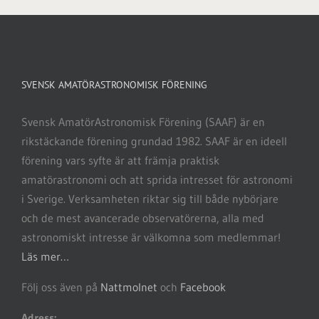
SVENSK AMATÖRASTRONOMISK FÖRENING
Svensk AmatörAstronomisk Förening (SAAF) är en
rikstäckande förening grundad 1982. SAAF är en ideell
förening vars syfte är att främja praktisk
amatörastronomi och att sprida intresset för astronomi
i Sverige. Verksamheten riktar sig till både nybörjare
och de mest avancerade observatörerna, alla med
astronomiskt intresse är välkomna som medlemmar!
Läs mer…
Följ oss även på
Nattmolnet
och
Facebook
Adress: