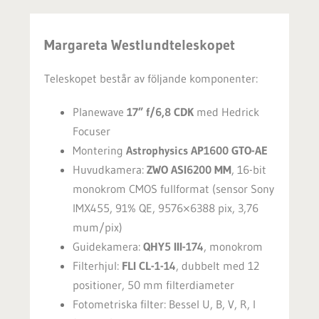
Margareta Westlundteleskopet
Teleskopet består av följande komponenter:
Planewave
17” f/6,8 CDK
med Hedrick
Focuser
Montering
Astrophysics AP1600 GTO-AE
Huvudkamera:
ZWO ASI6200 MM
, 16-bit
monokrom CMOS fullformat (sensor Sony
IMX455, 91% QE, 9576×6388 pix, 3,76
mum/pix)
Guidekamera:
QHY5 III-174
, monokrom
Filterhjul:
FLI CL-1-14
, dubbelt med 12
positioner, 50 mm filterdiameter
Fotometriska filter: Bessel U, B, V, R, I