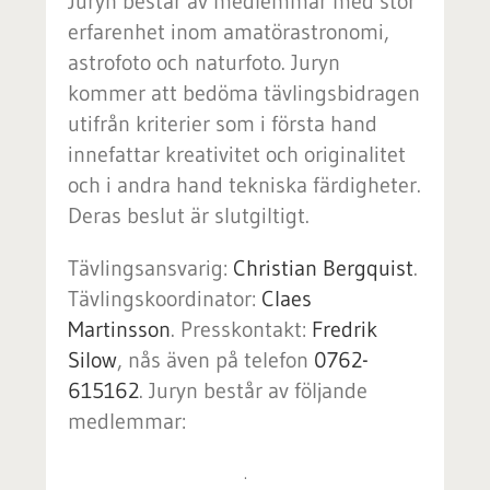
Juryn består av medlemmar med stor
erfarenhet inom amatörastronomi,
astrofoto och naturfoto. Juryn
kommer att bedöma tävlingsbidragen
utifrån kriterier som i första hand
innefattar kreativitet och originalitet
och i andra hand tekniska färdigheter.
Deras beslut är slutgiltigt.
Tävlingsansvarig:
Christian Bergquist
.
Tävlingskoordinator:
Claes
Martinsson
. Presskontakt:
Fredrik
Silow
, nås även på telefon
0762-
615162
. Juryn består av följande
medlemmar:
.