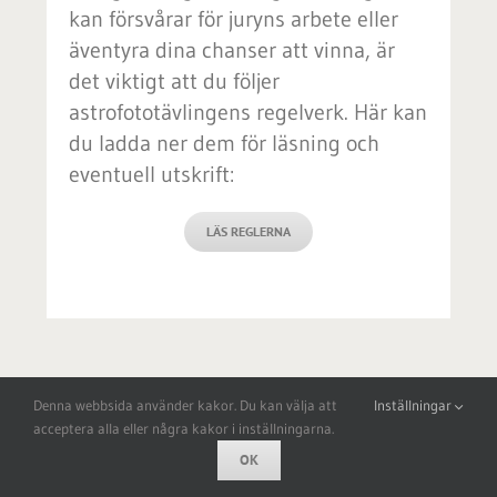
kan försvårar för juryns arbete eller
äventyra dina chanser att vinna, är
det viktigt att du följer
astrofototävlingens regelverk. Här kan
du ladda ner dem för läsning och
eventuell utskrift:
LÄS REGLERNA
Denna webbsida använder kakor. Du kan välja att
Inställningar
acceptera alla eller några kakor i inställningarna.
OK