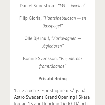
Daniel Sundström,
”M3 — juvelen”
Filip Gloria,
”Hantelnebulosan — en
tidsspegel”
Olle Bjernulf,
”Karlavagnen —
vägledaren”
Ronnie Svensson,
”Plejadernas
framträdande”
Prisutdelning
1:a, 2:a och 3:e-pristagare utsågs på
Astro Swedens Grand Opening i Skara
lördag 15 april klockan 14.00. Då och