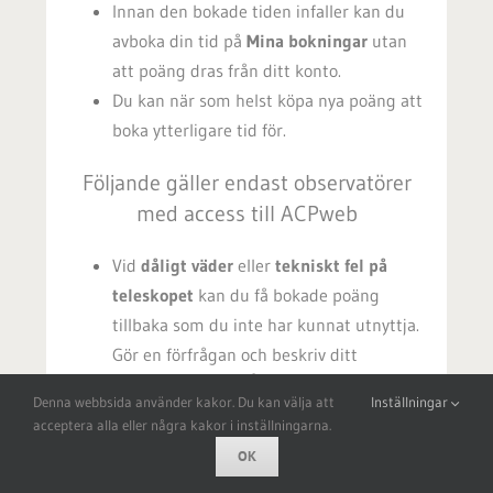
Innan den bokade tiden infaller kan du
avboka din tid på
Mina bokningar
utan
att poäng dras från ditt konto.
Du kan när som helst köpa nya poäng att
boka ytterligare tid för.
Följande gäller endast observatörer
med access till ACPweb
Vid
dåligt väder
eller
tekniskt fel på
teleskopet
kan du få bokade poäng
tillbaka som du inte har kunnat utnyttja.
Gör en förfrågan och beskriv ditt
problem på sidan
Återbetalning
. Du får
Denna webbsida använder kakor. Du kan välja att
Inställningar
inte poäng tillbaka för problem som
acceptera alla eller några kakor i inställningarna.
orsakats av felaktig teleskopanvändning.
OK
Läs användarhandledningen noga!