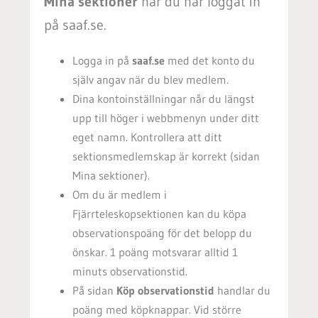
Mina sektioner
när du har loggat in
på saaf.se.
Logga in på
saaf.se
med det konto du
själv angav när du blev medlem.
Dina kontoinställningar når du längst
upp till höger i webbmenyn under ditt
eget namn. Kontrollera att ditt
sektionsmedlemskap är korrekt (sidan
Mina sektioner).
Om du är medlem i
Fjärrteleskopsektionen kan du köpa
observationspoäng för det belopp du
önskar. 1 poäng motsvarar alltid 1
minuts observationstid.
P
å sidan
Köp observationstid
handlar du
poäng med köpknappar. Vid större