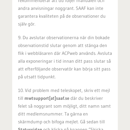
rekommenderar att du följer manualen och
andra anvisningar noggrant. SAAF kan inte
garantera kvaliteten på de observationer du
själv gör.
9. Du avslutar observationerna när din bokade
observationstid slutar genom att stänga den
flik i webbläsaren där ACPweb används. Avsluta
alla exponeringar i tid innan ditt pass slutar så
att efterföljande observatör kan börja sitt pass
på utsatt tidpunkt.
10. Vid problem med teleskopet, skriv ett mejl
till
mwtsupport[at]saaf.se
där du beskriver
felet så noggrant som möjligt, ditt namn samt
ditt medlemsnummer. Ta gärna en
skärmdump och bifoga mejlet. Gå sedan till
Statussidan
och
klicka på knappen “Skicka