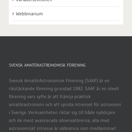
Webbinarium
SVENSK AMATÖRASTRONOMISK FÖRENING
Svensk AmatörAstronomisk Förening (SAAF) är en
rikstäckande förening grundad 1982. SAAF är en ideell
förening vars syfte är att främja praktisk
amatörastronomi och att sprida intresset för astronomi
i Sverige. Verksamheten riktar sig till både nybörjare
och de mest avancerade observatörerna, alla med
astronomiskt intresse är välkomna som medlemmar!