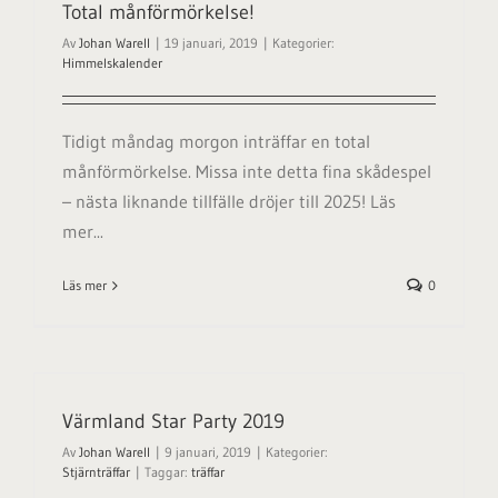
Total månförmörkelse!
Av
Johan Warell
|
19 januari, 2019
|
Kategorier:
Himmelskalender
Tidigt måndag morgon inträffar en total
månförmörkelse. Missa inte detta fina skådespel
– nästa liknande tillfälle dröjer till 2025! Läs
mer...
Läs mer
0
Värmland Star Party 2019
Av
Johan Warell
|
9 januari, 2019
|
Kategorier:
Stjärnträffar
|
Taggar:
träffar