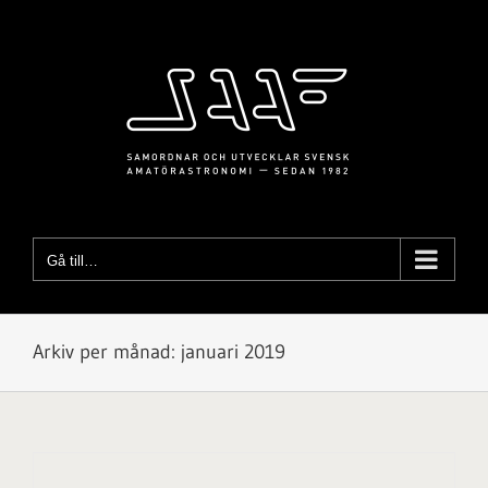
Fortsätt
till
innehållet
Gå till…
Arkiv per månad:
januari 2019