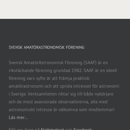
SVENSK AMATÖRASTRONOMISK FÖRENING
Svensk AmatörAstronomisk Förening (SAAF) är en
rikstäckande förening grundad 1982. SAAF är en ideell
förening vars syfte är att främja praktisk
amatörastronomi och att sprida intresset för astronomi
i Sverige. Verksamheten riktar sig till både nybörjare
och de mest avancerade observatörerna, alla med
astronomiskt intresse är välkomna som medlemmar!
Läs mer…
Följ oss även på
Nattmolnet
och
Facebook