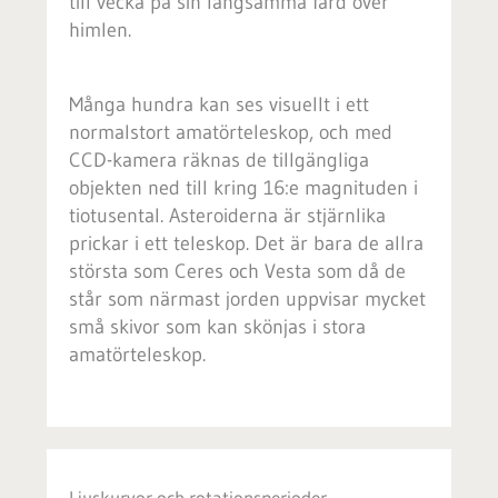
till vecka på sin långsamma färd över
himlen.
Många hundra kan ses visuellt i ett
normalstort amatörteleskop, och med
CCD-kamera räknas de tillgängliga
objekten ned till kring 16:e magnituden i
tiotusental. Asteroiderna är stjärnlika
prickar i ett teleskop. Det är bara de allra
största som Ceres och Vesta som då de
står som närmast jorden uppvisar mycket
små skivor som kan skönjas i stora
amatörteleskop.
Ljuskurvor och rotationsperioder