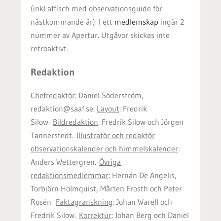
(inkl affisch med observationsguide för
nästkommande år). I ett
medlemskap
ingår 2
nummer av Apertur. Utgåvor skickas inte
retroaktivt.
Redaktion
Chefredaktör
: Daniel Söderström,
redaktion@saaf.se.
Layout
: Fredrik
Silow.
Bildredaktion
: Fredrik Silow och Jörgen
Tannerstedt.
Illustratör och redaktör
observationskalender och himmelskalender
:
Anders Wettergren.
Övriga
redaktionsmedlemmar
: Hernán De Angelis,
Torbjörn Holmquist, Mårten Frosth och Peter
Rosén.
Faktagranskning
: Johan Warell och
Fredrik Silow.
Korrektur
: Johan Berg och Daniel