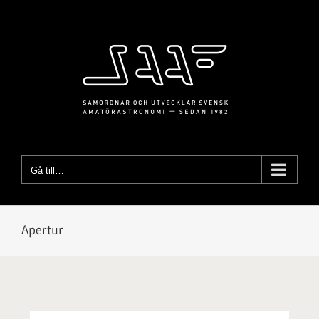
Fortsätt
till
innehållet
Gå till…
Apertur