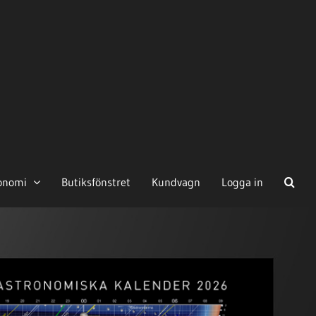
onomi
Butiksfönstret
Kundvagn
Logga in