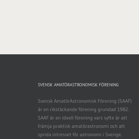
SVENSK AMATÖRASTRONOMISK FÖRENING
Svensk AmatörAstronomisk Förening (SAAF)
är en rikstäckande förening grundad 1982.
SAAF är en ideell förening vars syfte är att
främja praktisk amatörastronomi och att
sprida intresset för astronomi i Sverige.