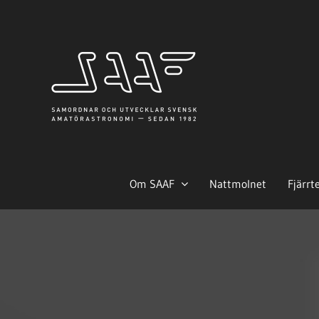
Fortsätt
till
innehållet
Om SAAF
Nattmolnet
Fjärrt