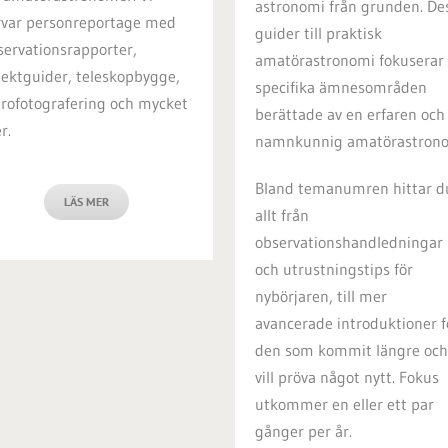
astronomi från grunden. De
rvar personreportage med
guider till praktisk
servationsrapporter,
amatörastronomi fokuserar
jektguider, teleskopbygge,
specifika ämnesområden
trofotografering och mycket
berättade av en erfaren och
r.
namnkunnig amatörastron
Bland temanumren hittar d
LÄS MER
allt från
observationshandledningar
och utrustningstips för
nybörjaren, till mer
avancerade introduktioner f
den som kommit längre och
vill pröva något nytt. Fokus
utkommer en eller ett par
gånger per år.