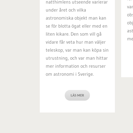
natthimlens utseende varierar
va
under året och vilka
ob
astronomiska objekt man kan
ob
se för blotta ögat eller med en
as
liten kikare. Den som vill gå
me
vidare får veta hur man väljer
teleskop, var man kan köpa sin
utrustning, och var man hittar
mer information och resurser
om astronomi i Sverige.
LÄS MER