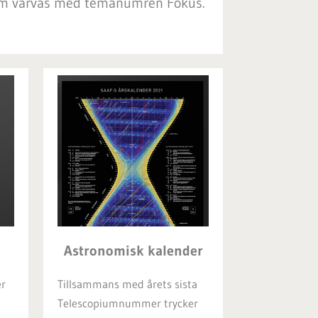
som varvas med temanumren Fokus.
Astronomisk kalender
r
Tillsammans med årets sista
Telescopiumnummer trycker