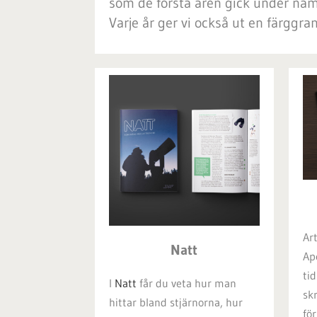
som de första åren gick under na
Varje år ger vi också ut en färggr
Art
Natt
Ap
ti
I
Natt
får du veta hur man
sk
hittar bland stjärnorna, hur
fö