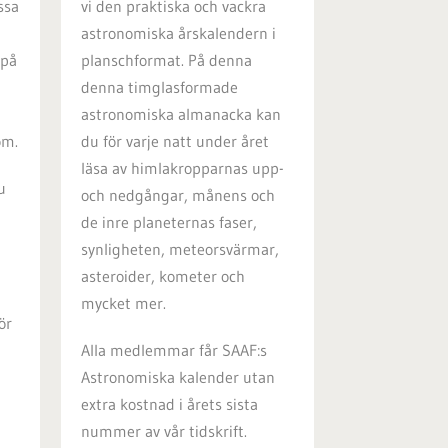
ssa
vi den praktiska och vackra
astronomiska årskalendern i
 på
planschformat. På denna
denna timglasformade
astronomiska almanacka kan
om.
du för varje natt under året
läsa av himlakropparnas upp-
u
och nedgångar, månens och
de inre planeternas faser,
synligheten, meteorsvärmar,
asteroider, kometer och
mycket mer.
ör
Alla medlemmar får SAAF:s
Astronomiska kalender utan
extra kostnad i årets sista
nummer av vår tidskrift.