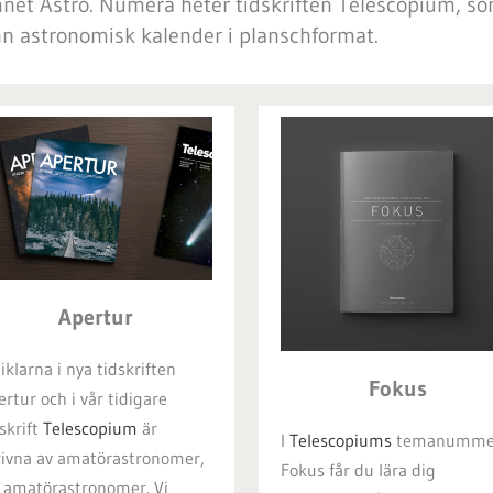
mnet Astro. Numera heter tidskriften Telescopium, 
ann astronomisk kalender i planschformat.
Apertur
iklarna i nya tidskriften
Fokus
ertur och i vår tidigare
dskrift
Telescopium
är
I
Telescopiums
temanumme
rivna av amatörastronomer,
Fokus får du lära dig
r amatörastronomer. Vi