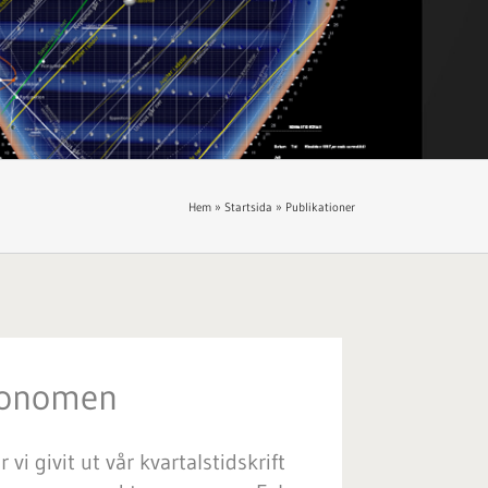
Hem
»
Startsida
»
Publikationer
tronomen
i givit ut vår kvartalstidskrift