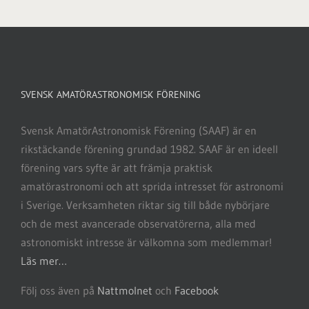
SVENSK AMATÖRASTRONOMISK FÖRENING
Svensk AmatörAstronomisk Förening (SAAF) är en
rikstäckande förening grundad 1982. SAAF är en ideell
förening vars syfte är att främja praktisk
amatörastronomi och att sprida intresset för astronomi
i Sverige. Verksamheten riktar sig till både nybörjare
och de mest avancerade observatörerna, alla med
astronomiskt intresse är välkomna som medlemmar!
Läs mer…
Följ oss även på
Nattmolnet
och
Facebook