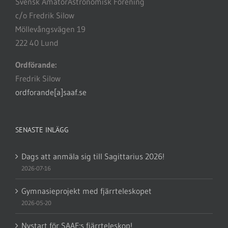
Svensk AmatörAstronomisk Förening
c/o Fredrik Silow
Möllevångsvägen 19
222 40 Lund
Ordförande:
Fredrik Silow
ordforande[a]saaf.se
SENASTE INLÄGG
Dags att anmäla sig till Sagittarius 2026!
2026-07-16
Gymnasieprojekt med fjärrteleskopet
2026-05-20
Nystart för SAAF:s fjärrteleskop!