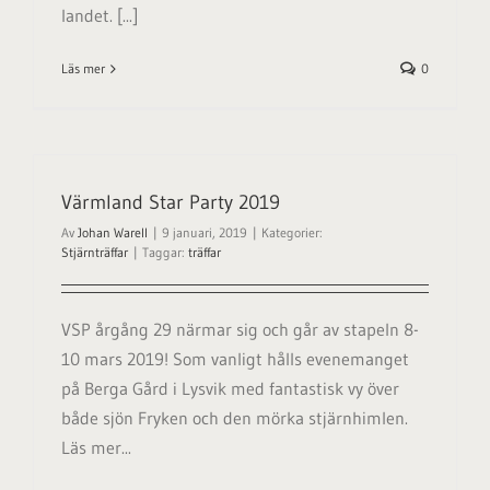
landet. [...]
Läs mer
0
Värmland Star Party 2019
Av
Johan Warell
|
9 januari, 2019
|
Kategorier:
Stjärnträffar
|
Taggar:
träffar
VSP årgång 29 närmar sig och går av stapeln 8-
10 mars 2019! Som vanligt hålls evenemanget
på Berga Gård i Lysvik med fantastisk vy över
både sjön Fryken och den mörka stjärnhimlen.
Läs mer...