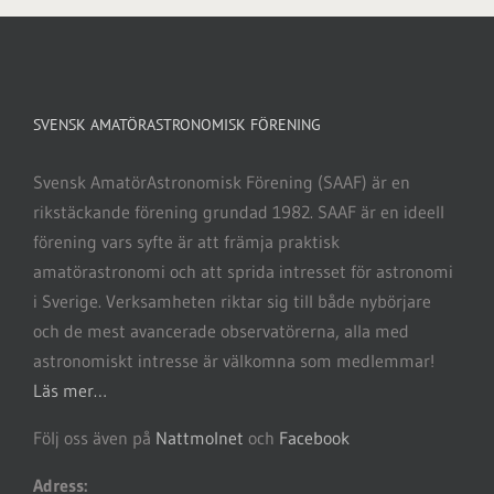
SVENSK AMATÖRASTRONOMISK FÖRENING
Svensk AmatörAstronomisk Förening (SAAF) är en
rikstäckande förening grundad 1982. SAAF är en ideell
förening vars syfte är att främja praktisk
amatörastronomi och att sprida intresset för astronomi
i Sverige. Verksamheten riktar sig till både nybörjare
och de mest avancerade observatörerna, alla med
astronomiskt intresse är välkomna som medlemmar!
Läs mer…
Följ oss även på
Nattmolnet
och
Facebook
Adress: