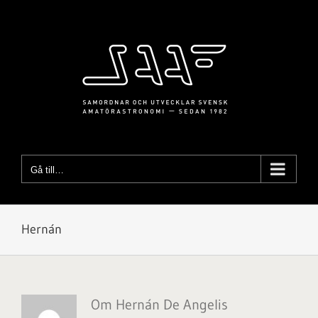
Fortsätt
till
innehållet
Gå till…
Hernán
Om
Hernán De Angelis