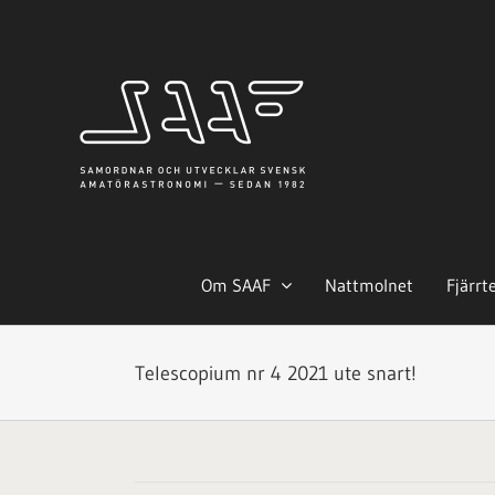
Fortsätt
till
innehållet
Om SAAF
Nattmolnet
Fjärrt
Telescopium nr 4 2021 ute snart!