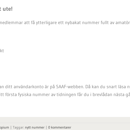
 ute!
 medlemmar att få ytterligare ett nybakat nummer fullt av amatö
ekt
edan ditt användarkonto är på SAAF-webben. Då kan du snart läs
Ditt första fysiska nummer av tidningen får du i brevlådan nästa g
copium
|
Taggar:
nytt nummer
|
0 kommentarer