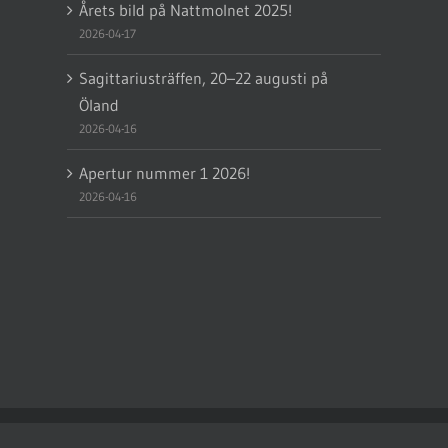
Årets bild på Nattmolnet 2025!
2026-04-17
Sagittariusträffen, 20–22 augusti på
Öland
2026-04-16
Apertur nummer 1 2026!
2026-04-16
SAAF) | Powered by
WordPress
| Denna sida använder kakor.