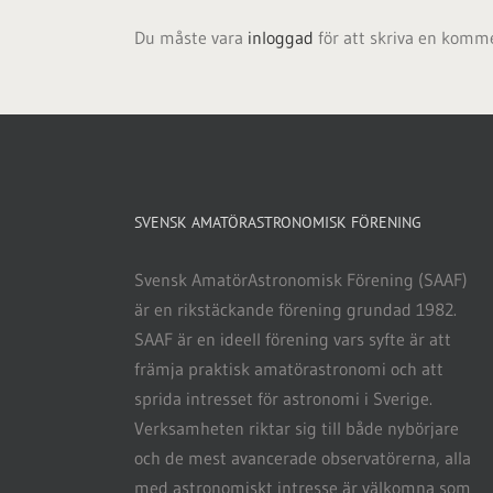
Du måste vara
inloggad
för att skriva en komm
SVENSK AMATÖRASTRONOMISK FÖRENING
Svensk AmatörAstronomisk Förening (SAAF)
är en rikstäckande förening grundad 1982.
SAAF är en ideell förening vars syfte är att
främja praktisk amatörastronomi och att
sprida intresset för astronomi i Sverige.
Verksamheten riktar sig till både nybörjare
och de mest avancerade observatörerna, alla
med astronomiskt intresse är välkomna som