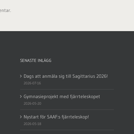
entar.
SENASTE INLÄGG
Dags att anmäla sig till Sagittarius 2026!
2026-07-16
Gymnasieprojekt med fjärrteleskopet
2026-05-20
Nystart för SAAF:s fjärrteleskop!
2026-05-18