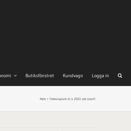
onomi
Butiksfönstret
Kundvagn
Logga in
Hem
»
Telescopium nr 4 2021 ute snart!