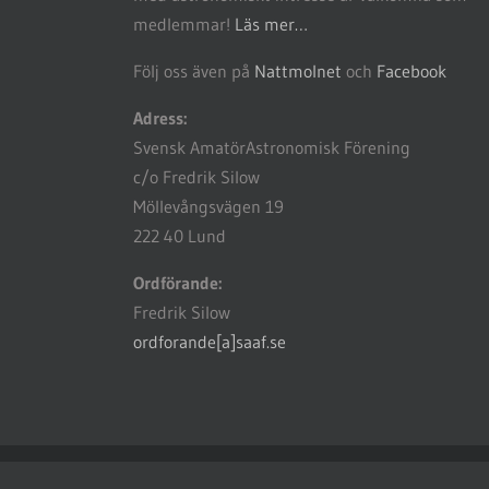
medlemmar!
Läs mer…
Följ oss även på
Nattmolnet
och
Facebook
Adress:
Svensk AmatörAstronomisk Förening
c/o Fredrik Silow
Möllevångsvägen 19
222 40 Lund
Ordförande:
Fredrik Silow
ordforande[a]saaf.se
© Copyright 2018 -
2026 Svensk AmatörAstronomisk Förening (