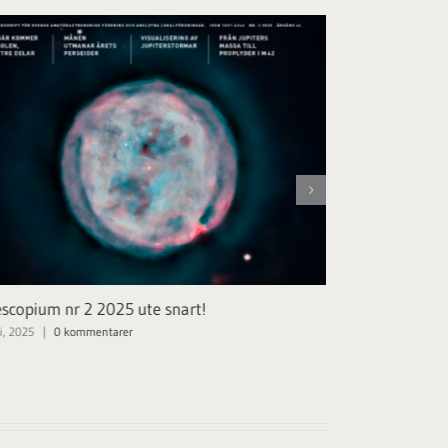
escopium nr 2 2025 ute snart!
Telescopium n
i, 2025
|
0 kommentarer
11 mars, 2025
|
0