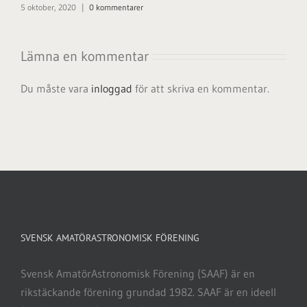
5 oktober, 2020
|
0 kommentarer
Lämna en kommentar
Du måste vara
inloggad
för att skriva en kommentar.
SVENSK AMATÖRASTRONOMISK FÖRENING
Svensk AmatörAstronomisk Förening (SAAF) är en
rikstäckande förening grundad 1982. SAAF är en ideell