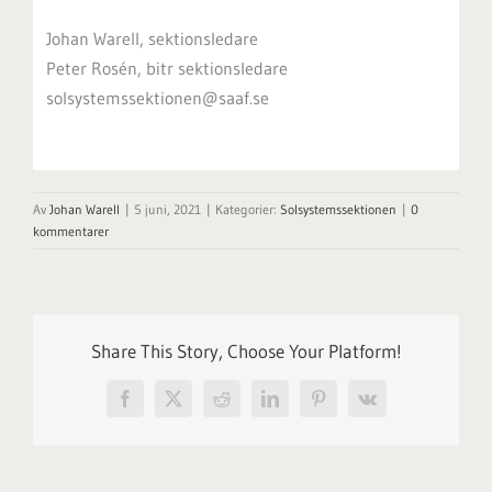
Johan Warell, sektionsledare
Peter Rosén, bitr sektionsledare
solsystemssektionen@saaf.se
Av
Johan Warell
|
5 juni, 2021
|
Kategorier:
Solsystemssektionen
|
0
kommentarer
Share This Story, Choose Your Platform!
Facebook
X
Reddit
LinkedIn
Pinterest
Vk