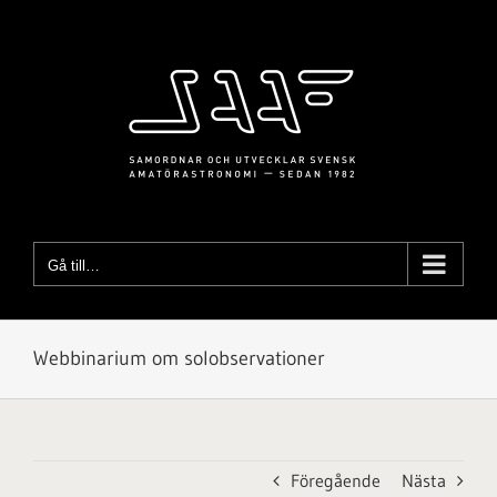
Fortsätt
till
innehållet
Gå till…
Webbinarium om solobservationer
Föregående
Nästa