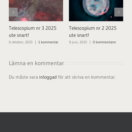
Telescopium nr 3 2025
Telescopium nr 2 2025
T
h
ute snart!
ute snart!
u
6 oktober, 2025
|
1 kommentar
9 juni, 2025
|
0 kommentarer
1
Lämna en kommentar
Du måste vara
inloggad
för att skriva en kommentar.