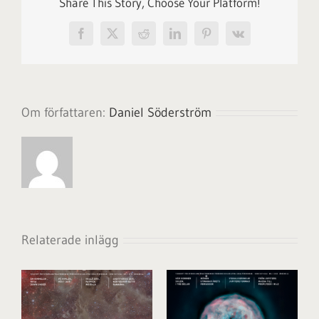
Share This Story, Choose Your Platform!
Facebook
X
Reddit
LinkedIn
Pinterest
Vk
Om författaren:
Daniel Söderström
Relaterade inlägg