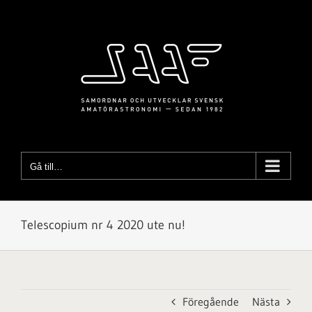
Fortsätt
till
innehållet
Gå till…
Telescopium nr 4 2020 ute nu!
Föregående
Nästa