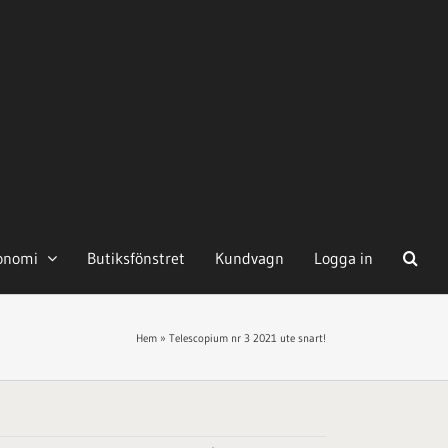
onomi
Butiksfönstret
Kundvagn
Logga in
Hem
»
Telescopium nr 3 2021 ute snart!