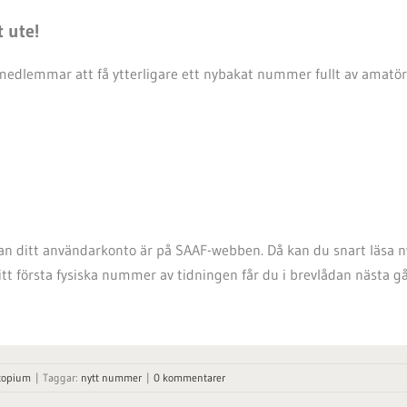
 ute!
 medlemmar att få ytterligare ett nybakat nummer fullt av amatö
edan ditt användarkonto är på SAAF-webben. Då kan du snart läs
Ditt första fysiska nummer av tidningen får du i brevlådan nästa g
copium
|
Taggar:
nytt nummer
|
0 kommentarer