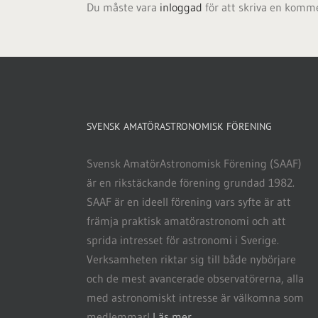
Du måste vara
inloggad
för att skriva en komm
SVENSK AMATÖRASTRONOMISK FÖRENING
Svensk AmatörAstronomisk Förening (SAAF)
är en rikstäckande förening grundad 1982.
SAAF är en ideell förening vars syfte är att
främja praktisk amatörastronomi och att
sprida intresset för astronomi i Sverige.
Verksamheten riktar sig till både nybörjare
och de mest avancerade observatörerna, alla
med astronomiskt intresse är välkomna som
medlemmar!
Läs mer…