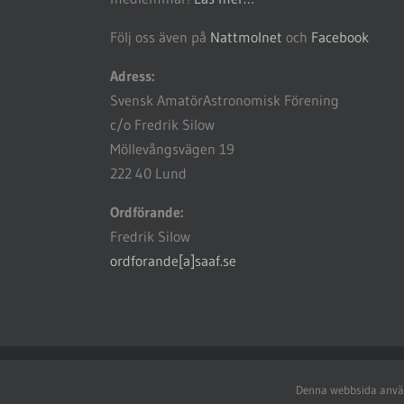
Följ oss även på
Nattmolnet
och
Facebook
Adress:
Svensk AmatörAstronomisk Förening
c/o Fredrik Silow
Möllevångsvägen 19
222 40 Lund
Ordförande:
Fredrik Silow
ordforande[a]saaf.se
© Copyright 2018 -
2026 Svensk AmatörAstronomisk Förening (
Denna webbsida använd