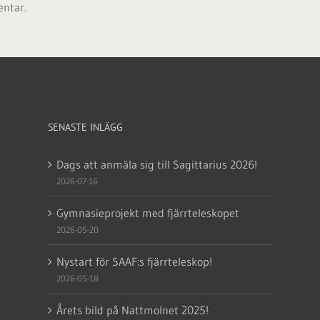
entar.
SENASTE INLÄGG
Dags att anmäla sig till Sagittarius 2026!
2026-07-16
Gymnasieprojekt med fjärrteleskopet
2026-05-20
Nystart för SAAF:s fjärrteleskop!
2026-05-18
Årets bild på Nattmolnet 2025!