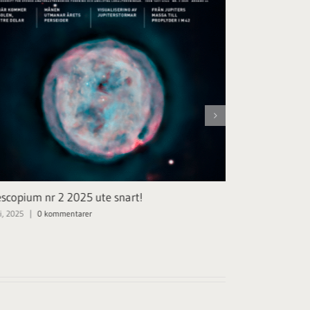
escopium nr 2 2025 ute snart!
Telescopium n
i, 2025
|
0 kommentarer
11 mars, 2025
|
0