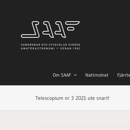
Fortsätt
till
innehållet
Om SAAF
Nattmolnet
Fjärrt
Telescopium nr 3 2021 ute snart!