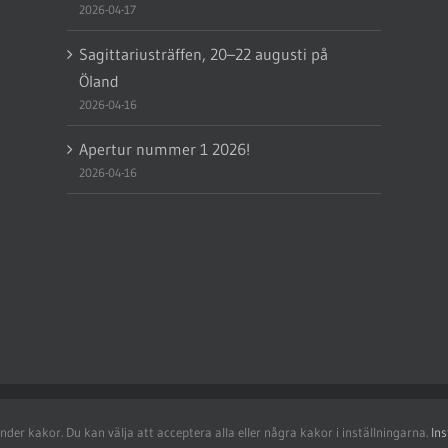
2026-04-17
Sagittariusträffen, 20–22 augusti på
Öland
2026-04-16
Apertur nummer 1 2026!
2026-04-16
SAAF) | Powered by
WordPress
| Denna sida använder kakor.
er kakor. Du kan välja att acceptera alla eller några kakor i inställningarna.
Ins