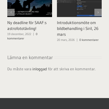
Ny deadline för SAAF:s
Introduktionsmöte om
N
astrofototävling!
bildbehandling i Siril, 26
S
mars
19 december, 2022
|
0
10
kommentarer
20 mars, 2026
|
0 kommentarer
Lämna en kommentar
Du måste vara
inloggad
för att skriva en kommentar.