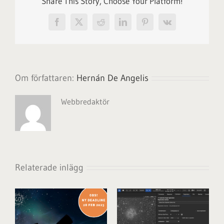
Share This Story, Choose Your Platform!
Facebook
X
Reddit
LinkedIn
Pinterest
Vk
Om författaren:
Hernán De Angelis
Webbredaktör
Relaterade inlägg