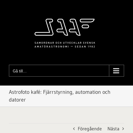
Fortsätt
till
innehållet
Gå till…
Astrofoto kafé: Fjärrstyrning, automation och
datorer
Föregående
Nästa